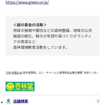
https://www.green.or.jp/
＜緑の募金の活動＞
地域の植樹や間伐などの森林整備、地域の公共
施設の緑化、緑の少年団や森づくりボランティ
アの育成など
森林環境教育活動をしています。
TOP
/
お知らせ
/
杏林堂薬局、ユニ・チャームと環境保全企画を展開 “未来へつなぐ「えらぶ・つかう・めぐらせる」”キャンペーン
店舗検索