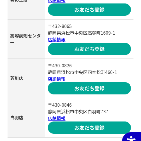
店舗情報
お友だち登録
〒432-8065
静岡県浜松市中央区高塚町1609-1
高塚調剤センタ
店舗情報
ー
お友だち登録
〒430-0826
静岡県浜松市中央区四本松町460-1
芳川店
店舗情報
お友だち登録
〒430-0846
静岡県浜松市中央区白羽町737
白羽店
店舗情報
お友だち登録