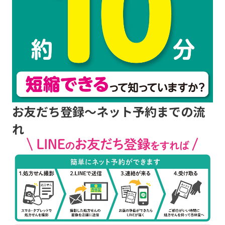
お友だち登録～ネット予約までの流
れ