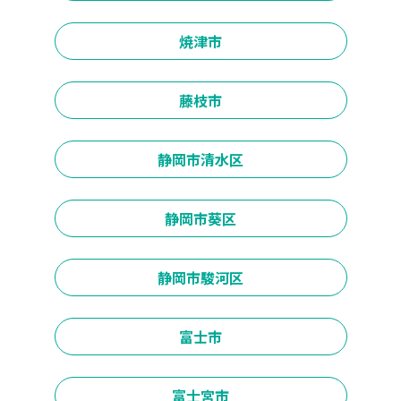
焼津市
藤枝市
静岡市清水区
静岡市葵区
静岡市駿河区
富士市
富士宮市