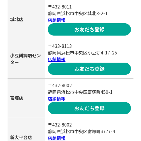
〒432-8011
静岡県浜松市中央区城北3-2-1
城北店
店舗情報
お友だち登録
〒433-8113
静岡県浜松市中央区小豆餅4-17-25
小豆餅調剤セン
店舗情報
ター
お友だち登録
〒432-8002
静岡県浜松市中央区富塚町450-1
富塚店
店舗情報
お友だち登録
〒432-8002
静岡県浜松市中央区富塚町3777-4
新大平台店
店舗情報