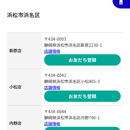
浜松市浜名区
〒434-0003
静岡県浜松市浜名区新原2230-1
新原店
店舗情報
お友だち登録
〒434-0042
静岡県浜松市浜名区小松465-3
小松店
店舗情報
お友だち登録
〒434-0044
静岡県浜松市浜名区内野790-1
内野店
店舗情報