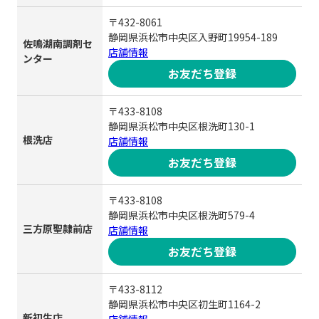
〒432-8061
静岡県浜松市中央区入野町19954-189
佐鳴湖南調剤セ
店舗情報
ンター
お友だち登録
〒433-8108
静岡県浜松市中央区根洗町130-1
根洗店
店舗情報
お友だち登録
〒433-8108
静岡県浜松市中央区根洗町579-4
三方原聖隷前店
店舗情報
お友だち登録
〒433-8112
静岡県浜松市中央区初生町1164-2
新初生店