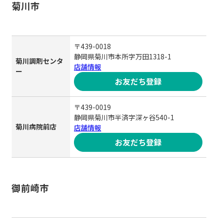
菊川市
〒439-0018
静岡県菊川市本所字万田1318-1
菊川調剤センタ
店舗情報
ー
お友だち登録
〒439-0019
静岡県菊川市半済字深ヶ谷540-1
菊川病院前店
店舗情報
お友だち登録
御前崎市