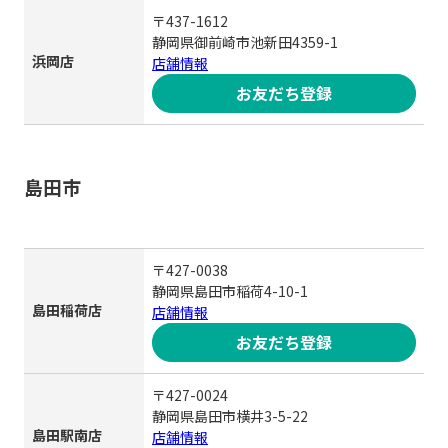
〒437-1612
静岡県御前崎市池新田4359-1
浜岡店
店舗情報
お友だち登録
島田市
〒427-0038
静岡県島田市稲荷4-10-1
島田稲荷店
店舗情報
お友だち登録
〒427-0024
静岡県島田市横井3-5-22
島田駅南店
店舗情報