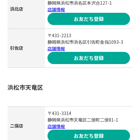
静岡県浜松市浜名区本沢合127-1
浜北店
店舗情報
お友だち登録
〒431-2213
静岡県浜松市浜名区引佐町金指1093-3
引佐店
店舗情報
お友だち登録
浜松市天竜区
〒431-3314
静岡県浜松市天竜区二俣町二俣81-1
二俣店
店舗情報
お友だち登録