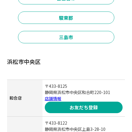
駿東郡
三島市
浜松市中央区
〒433-8125
静岡県浜松市中央区和合町220-101
和合店
店舗情報
お友だち登録
〒433-8122
静岡県浜松市中央区上島3-28-10