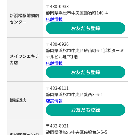
〒430-0933
静岡県浜松市中央区鍛冶町140-4
新浜松駅前調剤
店舗情報
センター
お友だち登録
〒430-0926
静岡県浜松市中央区砂山町6-1浜松ターミ
メイワンエキチ
ナルビル地下1階
カ店
店舗情報
お友だち登録
〒433-8111
静岡県浜松市中央区葵西3-6-1
姫街道店
店舗情報
お友だち登録
〒432-8021
静岡県浜松市中央区佐鳴台5-5-5
浜松医療センタ