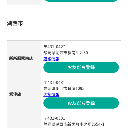
湖西市
〒431-0427
静岡県湖西市駅南3-2-50
新所原駅南店
店舗情報
お友だち登録
〒431-0431
静岡県湖西市鷲津1095
鷲津店
店舗情報
お友だち登録
〒431-0301
静岡県湖西市新居町中之郷2654-1