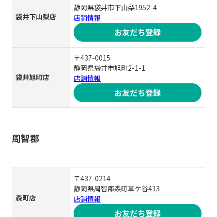
静岡県袋井市下山梨1952-4
袋井下山梨店
店舗情報
お友だち登録
〒437-0015
静岡県袋井市旭町2-1-1
袋井旭町店
店舗情報
お友だち登録
周智郡
〒437-0214
静岡県周智郡森町草ケ谷413
森町店
店舗情報
お友だち登録